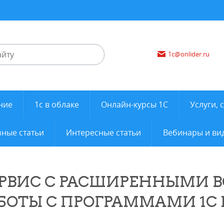
1c@onlider.ru
ние
1с в облаке
Онлайн-курсы 1С
Услуги, 
ные статьи
Интересные статьи
Вебинары и ви
РВИС С РАСШИРЕННЫМИ
БОТЫ С ПРОГРАММАМИ 1С 