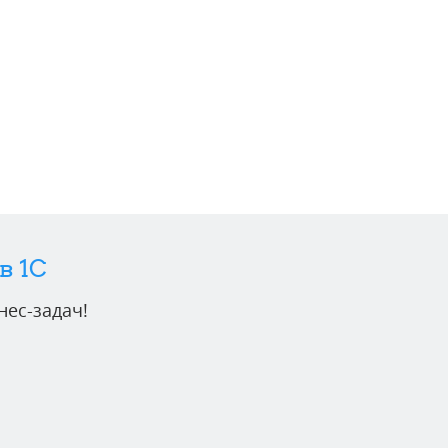
в 1C
ес-задач!