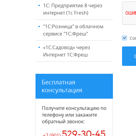
1С: Предприятие 8 через
интернет (1c Fresh)
"1C:Розница" в облачном
сервисе "1С:Фреш"
Со
«1С:Садовод» через
Интернет 1С:Фреш
Бесплатная
консультация
Получите консультацию по
телефону или закажите
обратный звонок
:
529-30-45
+7 (901
)