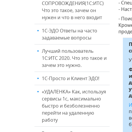
- Спе
СОПРОВОЖДЕНИЯ(1С:ИТС)
- Нас
Что это такое, зачем он
нужен и что в него входит
- Пои
Кроме
1С-ЭДО Ответы на часто
проде
задаваемые вопросы
П
с
Лучший пользователь
1С:ИТС 2020. Что это такое и
У
зачем это нужно.
Ф
и
1С-Просто и Клиент ЭДО!
д
у
«УДАЛЕНКА» Как, используя
д
сервисы 1с, максимально
И
быстро и безболезненно
п
перейти на удаленную
в
работу
б