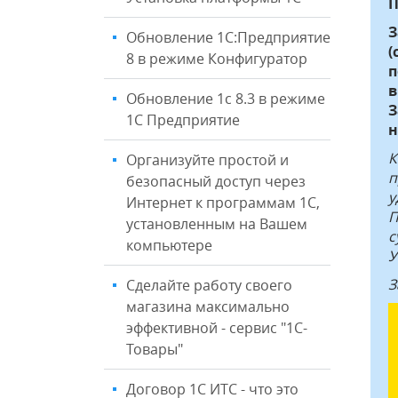
П
З
Обновление 1С:Предприятие
(
8 в режиме Конфигуратор
п
в
Обновление 1с 8.3 в режиме
З
1С Предприятие
н
К
Организуйте простой и
п
безопасный доступ через
у
Интернет к программам 1С,
П
установленным на Вашем
с
компьютере
У
З
Сделайте работу своего
магазина максимально
эффективной - сервис "1С-
Товары"
Договор 1С ИТС - что это