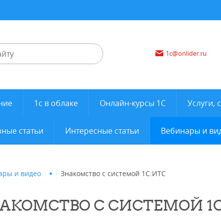
1c@onlider.ru
ние
1с в облаке
Онлайн-курсы 1С
Услуги, 
ные статьи
Интересные статьи
Вебинары и ви
ары и видео
Знакомство с системой 1С:ИТС
АКОМСТВО С СИСТЕМОЙ 1