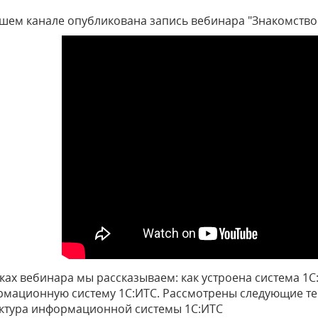
шем канале опубликована запись вебинара "Знакомство 
ках вебинара мы рассказываем: как устроена система 1С
мационную систему 1С:ИТС. Рассмотрены следующие т
уктура информационной системы 1С:ИТС