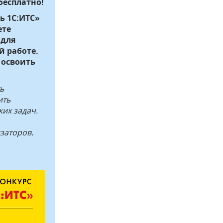
бесплатно!
ь 1С:ИТС»
ете
 для
й работе.
 освоить
ь
ить
их задач.
изаторов.