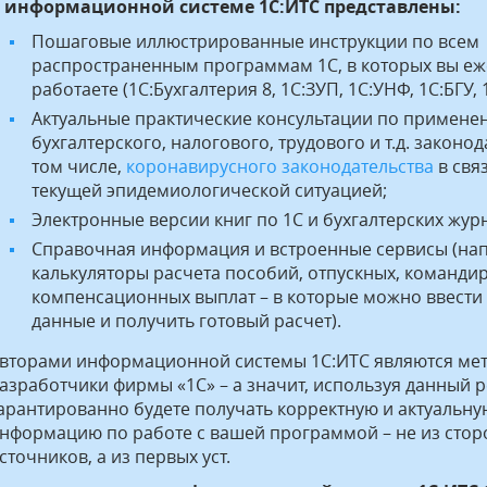
 информационной системе 1С:ИТС представлены:
Пошаговые иллюстрированные инструкции по всем
распространенным программам 1С, в которых вы е
работаете (1С:Бухгалтерия 8, 1С:ЗУП, 1С:УНФ, 1С:БГУ, 1
Актуальные практические консультации по примене
бухгалтерского, налогового, трудового и т.д. законод
том числе,
коронавирусного законодательства
в свя
текущей эпидемиологической ситуацией;
Электронные версии книг по 1С и бухгалтерских жур
Справочная информация и встроенные сервисы (на
калькуляторы расчета пособий, отпускных, команди
компенсационных выплат – в которые можно ввести
данные и получить готовый расчет).
вторами информационной системы 1С:ИТС являются мет
азработчики фирмы «1С» – а значит, используя данный р
арантированно будете получать корректную и актуальну
нформацию по работе с вашей программой – не из стор
сточников, а из первых уст.