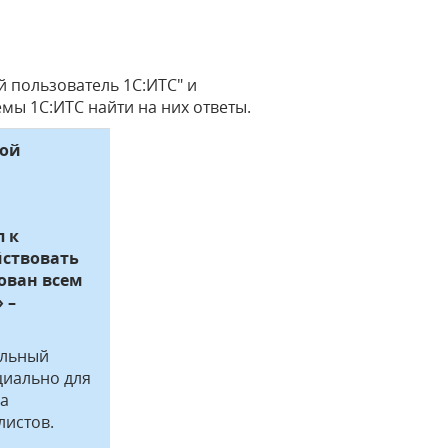
 пользователь 1С:ИТС" и
ы 1С:ИТС найти на них ответы.
ной
п к
йствовать
рован всем
 –
альный
циально для
на
листов.