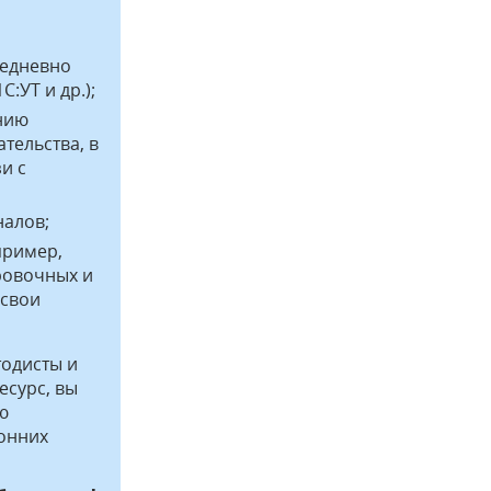
жедневно
С:УТ и др.);
нию
ательства, в
зи с
налов;
пример,
ровочных и
 свои
одисты и
есурс, вы
ю
онних