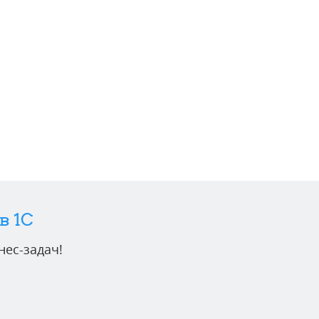
в 1C
ес-задач!