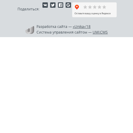
Поделиться:
Разработка сайта
—
«Unika»’18
Система управления сайтом
—
UMI.CMS