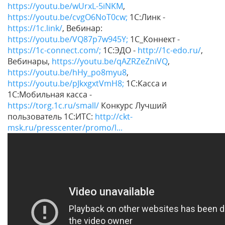
https://youtu.be/wUrxL-5iNKM
,
https://youtu.be/cvgO6NoT0cw;
1С:Линк -
https://1c.link/
, Вебинар:
https://youtu.be/VQ87p7w945Y;
1С_Коннект -
https://1c-connect.com/;
1С:ЭДО -
http://1c-edo.ru/
,
Вебинары,
https://youtu.be/qAZRZeZniVQ
,
https://youtu.be/hHy_po8myu8
,
https://youtu.be/pJkxgxtVmH8;
1С:Касса и
1С:Мобильная касса -
https://torg.1c.ru/small/
Конкурс Лучший
пользователь 1С:ИТС:
http://ckt-
msk.ru/presscenter/promo/l...