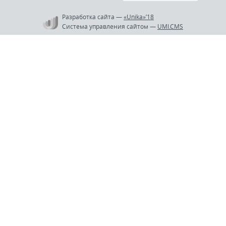
Разработка сайта
—
«Unika»’18
Система управления сайтом
—
UMI.CMS