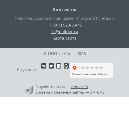
Контакты
г.Москва
,
Дмитровское шоссе, 81, офис 211, этаж 3
+7 (901) 529-30-45
1c@onlider.ru
Карта сайта
© ООО «ЦКТ»
— 2026
Поделиться:
Разработка сайта
—
«Unika»’18
Система управления сайтом
—
UMI.CMS