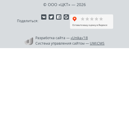
© ООО «ЦКТ»
— 2026
Поделиться:
Разработка сайта
—
«Unika»’18
Система управления сайтом
—
UMI.CMS