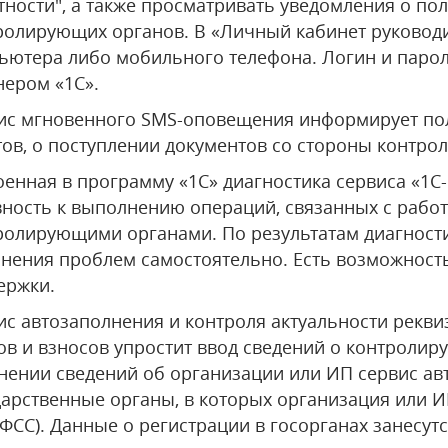
тности", а также просматривать уведомления о по
ролирующих органов. В «Личный кабинет руковод
ьютера либо мобильного телефона. Логин и парол
нером «1С».
ис мгновенного SMS-оповещения информирует пол
тов, о поступлении документов со стороны контро
оенная в программу «1С» диагностика сервиса «1С
вность к выполнению операций, связанных с работ
ролирующими органами. По результатам диагност
анения проблем самостоятельно. Есть возможность
ержки.
ис автозаполнения и контроля актуальности рекви
ов и взносов упростит ввод сведений о контролир
нении сведений об организации или ИП сервис ав
дарственные органы, в которых организация или ИП
 ФСС). Данные о регистрации в госорганах занесут