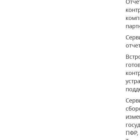
Отче
конт
комп
парт
Серв
отче
Встр
гото
конт
устр
подд
Серв
сбор
изме
госу
ПФР,