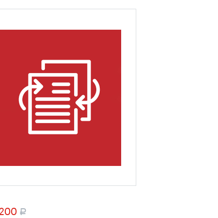
 200
a