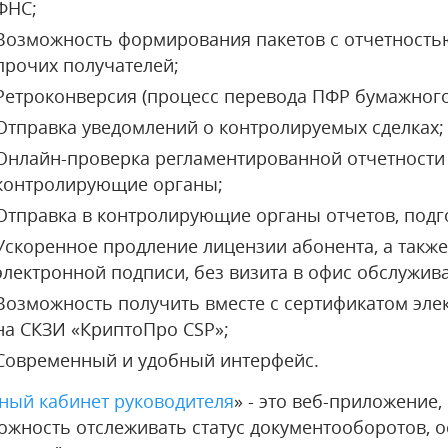
ФНС;
Возможность формирования пакетов с отчетностью
прочих получателей;
Ретроконверсия (процесс перевода ПФР бумажного 
Отправка уведомлений о контролируемых сделках;
Онлайн-проверка регламентированной отчетности 
контролирующие органы;
Отправка в контролирующие органы отчетов, подг
Ускоренное продление лицензии абонента, а такж
электронной подписи, без визита в офис обслужи
Возможность получить вместе с сертификатом эл
на СКЗИ «КриптоПро CSP»;
Современный и удобный интерфейс.
ный кабинет руководителя
» - это веб-приложение,
ожность отслеживать статус документооборотов, 