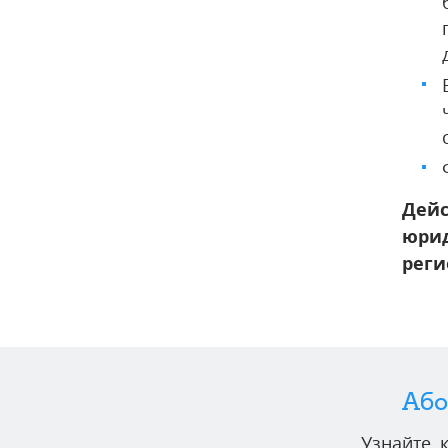
Дейс
юрид
реги
Або
Узнайте,