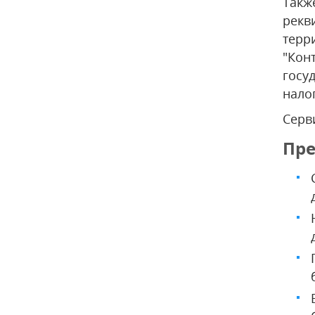
Такж
рекв
терр
"Кон
госу
нало
Серв
Пр