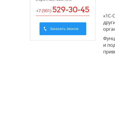
529-30-45
+7 (901
)
«1С-
друг
орга
Заказать звонок
Фунц
и по
прив