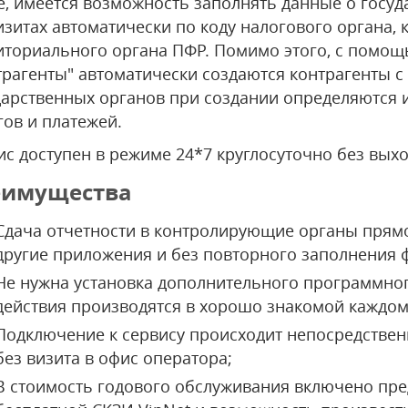
е, имеется возможность заполнять данные о госу
изитах автоматически по коду налогового органа, 
иториального органа ПФР. Помимо этого, с помощ
трагенты" автоматически создаются контрагенты с
дарственных органов при создании определяются 
гов и платежей.
ис доступен в режиме 24*7 круглосуточно без вых
еимущества
Сдача отчетности в контролирующие органы прямо
другие приложения и без повторного заполнения 
Не нужна установка дополнительного программног
действия производятся в хорошо знакомой каждом
Подключение к сервису происходит непосредствен
без визита в офис оператора;
В стоимость годового обслуживания включено пре