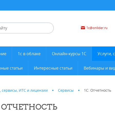
1c@onlider.ru
ние
1с в облаке
Онлайн-курсы 1С
Услуги, 
ные статьи
Интересные статьи
Вебинары и ви
, сервисы, ИТС и лицензии
Сервисы
1С: Отчетность
: ОТЧЕТНОСТЬ