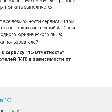
и внеплановую смену электронной
ертификата выполняется
 все возможности сервиса. В том
ать несколько инспекций ФНС для
 одного юридического лица;
ка пользователей.
к сервису "1С-Отчетность"
елей (ИП) в зависимости от
в 1C
ес-задач!