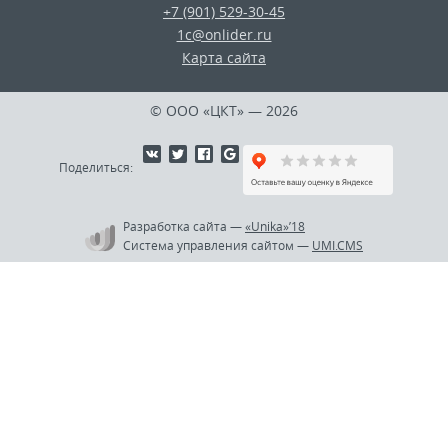
+7 (901) 529-30-45
1c@onlider.ru
Карта сайта
© ООО «ЦКТ»
— 2026
Поделиться:
Разработка сайта
—
«Unika»’18
Система управления сайтом
—
UMI.CMS