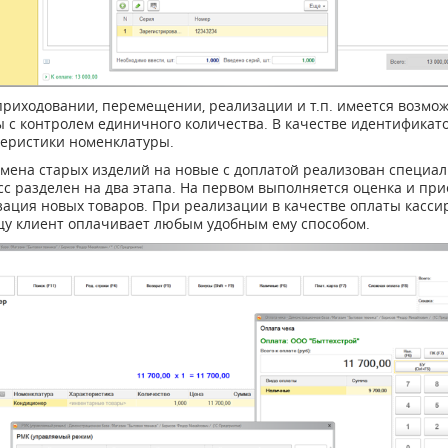
приходовании, перемещении, реализации и т.п. имеется возмо
ы с контролем единичного количества. В качестве идентификат
теристики номенклатуры.
бмена старых изделий на новые с доплатой реализован специа
с разделен на два этапа. На первом выполняется оценка и при
зация новых товаров. При реализации в качестве оплаты касси
цу клиент оплачивает любым удобным ему способом.