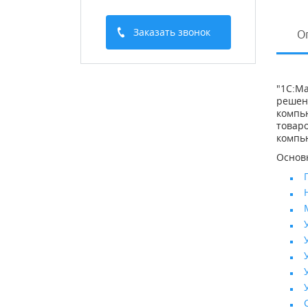
Заказать звонок
О
"1С:М
решен
компью
товаро
компью
Основ