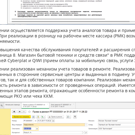
ении осуществляется поддержка учета аналогов товара и прим
При реализации в розницу на рабочем месте кассира (РМК) воз
няемости.
овышения качества обслуживания покупателей и расширения спе
зница 8. Магазин бытовой техники и средств связи" в РМК под
ей Cyberplat и QIWI (прием оплаты за мобильную связь, услуги Ж
нии реализован механизм учета товаров в ремонте. Реализова
анных в сторонние сервисные центры и выданных в подмену. Уч
тов, так и для собственных товаров компании. Реализован ме
ость ремонта в зависимости от проведенных операций. Имеетс
венных этапов ремонта, отражающие особенности ремонта в ко
омощи РКО или чека ККМ.