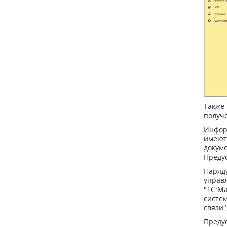
Также
получ
Инфор
имеют
докуме
Преду
Наряд
управ
"1С:Ма
систем
связи
Преду