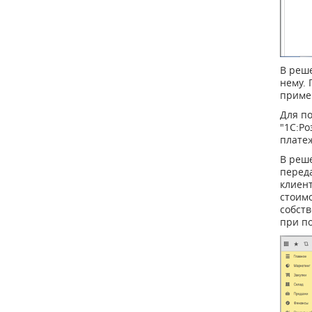
В реш
нему. 
приме
Для п
"1С:Ро
платеж
В реше
перед
клиен
стоим
собст
при п