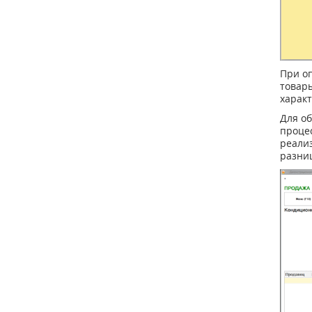
При о
товар
харак
Для о
процес
реали
разни