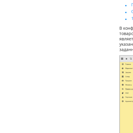
В кон
товаро
являе
указа
задан