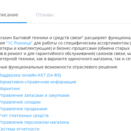
писание
Отзывы
агазин Бытовой техники и средств связи" расширяет функцион
ия
"1С:Розница"
для работы со специфическим ассортиментом (
теры и комплектующие) и бизнес-процессами (обмена старых и
в в ремонт и для гарантийного обслуживания) салонов связи, м
терной техники, как в варианте одиночного магазина, так и се
ные функциональные возможности отраслевого решения:
Поддержка онлайн-ККТ (54-ФЗ)
Нормативно-справочная информация
Маркетинг
Управление запасами и закупками
Управление складом
Управление продажами
Учет платежных средств
Управление персоналом магазина
Система отчетности