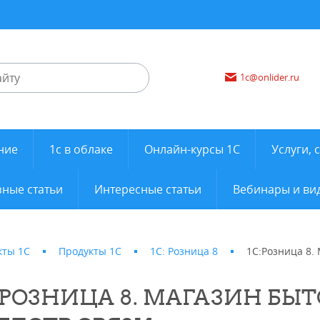
1c@onlider.ru
ние
1с в облаке
Онлайн-курсы 1С
Услуги, 
ные статьи
Интересные статьи
Вебинары и ви
кты 1С
Продукты 1С
1С: Розница 8
1С:Розница 8.
:РОЗНИЦА 8. МАГАЗИН БЫ