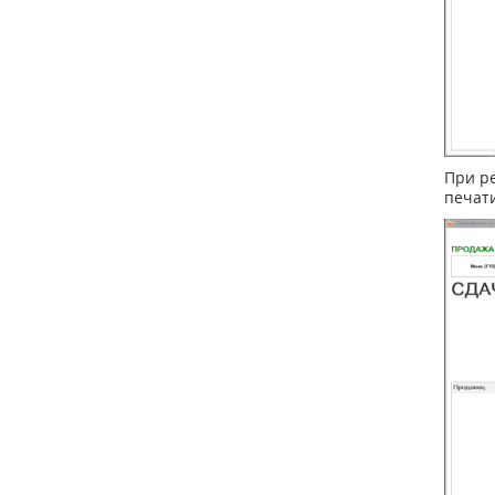
При р
печати