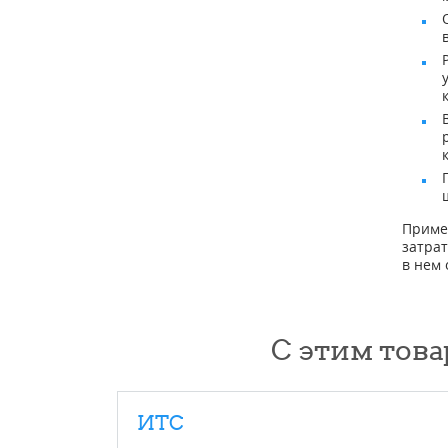
Приме
затра
в нем
С этим това
ИТС