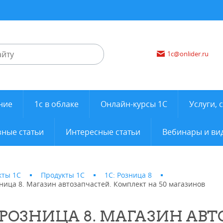
1c@onlider.ru
ние
1с в облаке
Онлайн-курсы 1С
Услуги, 
ные статьи
Интересные статьи
Вебинары и ви
кты 1С
Продукты 1С
1С: Розница 8
ница 8. Магазин автозапчастей. Комплект на 50 магазинов
:РОЗНИЦА 8. МАГАЗИН АВ