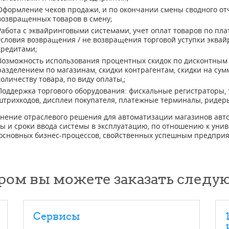
Оформление чеков продажи, и по окончании смены сводного отч
возвращенных товаров в смену;
Работа с эквайринговыми системами, учет оплат товаров по пла
условия возвращения / не возвращения торговой уступки эквай
кредитами;
Возможность использования процентных скидок по дисконтным к
разделением по магазинам, скидки контрагентам, скидки на сумм
количеству товара, по виду оплаты,;
Поддержка торгового оборудования: фискальные регистраторы,
штрихкодов, дисплеи покупателя, платежные терминалы, ридер
нение отраслевого решения для автоматизации магазинов авто
ты и сроки ввода системы в эксплуатацию, по отношению к ун
 основных бизнес-процессов, свойственных успешным предприя
ром вы можете заказать следу
Сервисы