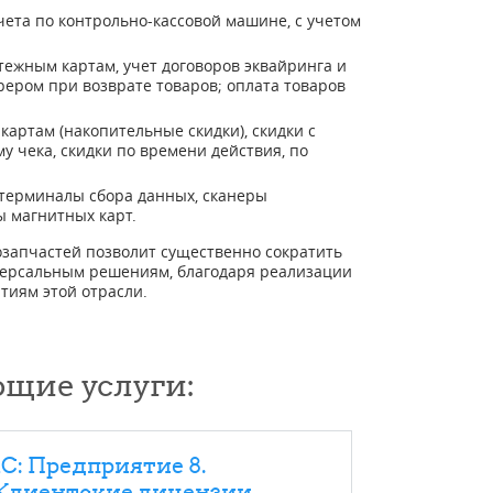
ета по контрольно-кассовой машине, с учетом
тежным картам, учет договоров эквайринга и
рером при возврате товаров; оплата товаров
артам (накопительные скидки), скидки с
у чека, скидки по времени действия, по
 терминалы сбора данных, сканеры
ы магнитных карт.
запчастей позволит существенно сократить
иверсальным решениям, благодаря реализации
тиям этой отрасли.
ющие услуги:
1С: Предприятие 8.
Клиентские лицензии