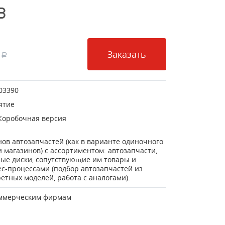
В
Заказать
a
03390
ятие
Коробочная версия
ов автозапчастей (как в варианте одиночного
ти магазинов) с ассортиментом: автозапчасти,
ые диски, сопутствующие им товары и
ес-процессами (подбор автозапчастей из
ретных моделей, работа с аналогами).
ммерческим фирмам