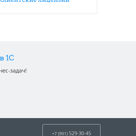
в 1C
ес-задач!
529-30-45
+7 (901
)