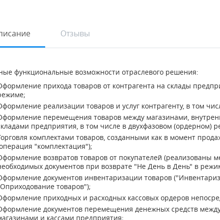
писание
Отзывы
ные функциональные возможности отраслевого решения:
Оформление прихода товаров от контрагента на склады предпри
режиме;
Оформление реализации товаров и услуг контрагенту, в том чис
Оформление перемещения товаров между магазинами, внутренн
складами предприятия, в том числе в двухфазовом (ордерном) р
Торговля комплектами товаров, созданными как в момент продаж
(операция "комплектация");
Оформление возвратов товаров от покупателей (реализованы м
необходимых документов при возврате "Не День в День" в режи
Оформление документов инвентаризации товаров ("Инвентариза
"Оприходование товаров");
Оформление приходных и расходных кассовых ордеров непосред
Оформление документов перемещения денежных средств между 
магазинами и кассами предприятия;