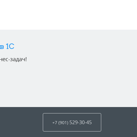
в 1C
ес-задач!
529-30-45
+7 (901
)