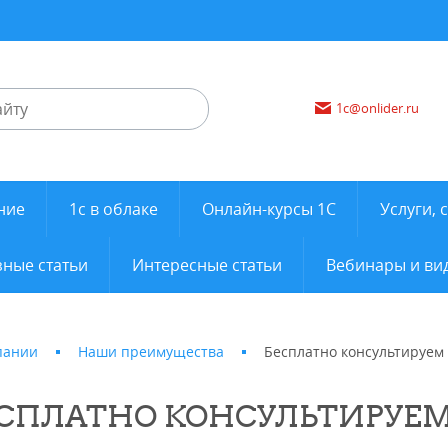
1c@onlider.ru
ние
1с в облаке
Онлайн-курсы 1С
Услуги, 
ные статьи
Интересные статьи
Вебинары и ви
пании
Наши преимущества
Бесплатно консультируем
СПЛАТНО КОНСУЛЬТИРУЕ