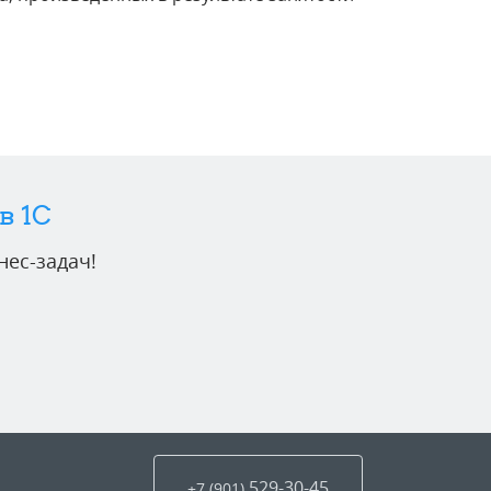
в 1C
ес-задач!
529-30-45
+7 (901
)