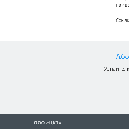
на «в
Ссылк
Або
Узнайте,
ООО «ЦКТ»