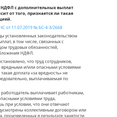
т НДФЛ с дополнительных выплат
ит от того, признается ли такая
цией.
С от 11.07.2019 № БС-4-3/2668
иды установленных законодательством
лат, в том числе, связанных с
ом трудовых обязанностей,
обложения НДФЛ.
становлено, что труд сотрудников,
 с вредными и/или опасными условиями
такая доплата «за вредность» не
Следовательно, выплачиваемая по
» работодатель выплачивает работникам,
/опасными условиями труда,
ь при условии, что они отвечают
едусмотрены коллективным договором или
, произведенных в результате занятости