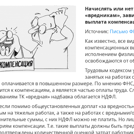
Начислять или не
«вредникам», завис
выплата компенса
Источник:
Письмо ФН
Как известно, все в
компенсационных вып
исполнением физлиц
освобождаются от 
Трудовым кодексом у
занятых на работах
, оплачивается в повышенном размере. По мнению ФНС, 
ится к компенсациям, а является частью оплаты труда. 
ваниям ТК «вредная» надбавка облагается НДФЛ.
 если помимо общеустановленных доплат «за вредность
ым на тяжелых работах, а также на работах с вредными
нительные суммы, с них НДФЛ можно не платить. Но лиш
риям компенсации. Т.е. такие выплаты должны быть пр
подтверждены количественной оценкой затрат работника