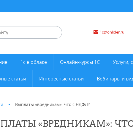
1c@onlider.ru
ние
1с в облаке
Онлайн-курсы 1С
Услуги, 
ные статьи
Интересные статьи
Вебинары и ви
ти
Выплаты «вредникам»: что с НДФЛ?
ПЛАТЫ «ВРЕДНИКАМ»: ЧТО