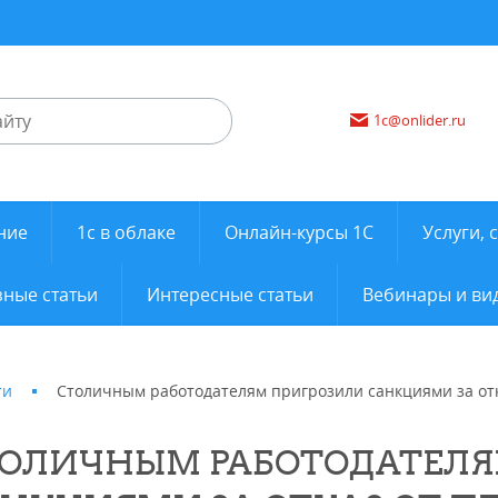
1c@onlider.ru
ние
1с в облаке
Онлайн-курсы 1С
Услуги, 
ные статьи
Интересные статьи
Вебинары и ви
ти
Столичным работодателям пригрозили санкциями за отк
ОЛИЧНЫМ РАБОТОДАТЕЛЯ