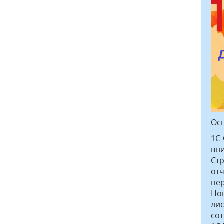
Ос
1С-
вн
Стр
отч
пе
Нов
лис
со