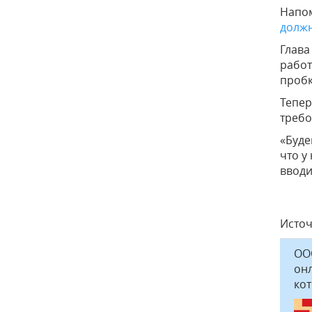
Напом
должн
Глава
работ
пробк
Тепер
требо
«Буде
что у
вводи
Исто
ООО
онл
кот