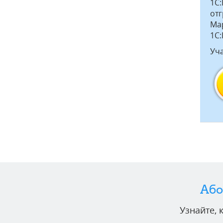
1С
отг
Ма
1С
Уча
Або
Узнайте,