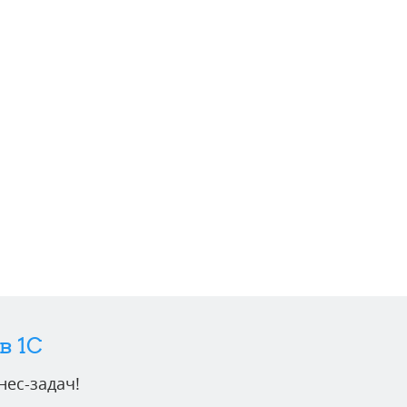
в 1C
ес-задач!