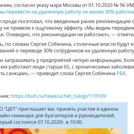
ним, согласно указу мэра Москвы от 01.10.2020 № 96-УМ 
ы перевести на удаленную работу не менее 30% работн
 города посетовал, что введенные ранее рекомендации 
у не привели к ощутимому эффекту. «Мы видим передвиж
и. Очевидно, что рекомендации не работают», — отмети
ь, по словам Сергея Собянина, столичные власти буду
ваний о переводе 30% сотрудников на удаленную работу
м запрашивать у предприятий четкую информацию, бол
 них работают люди старше 65, с хроническими заболева
ть санкции», — приводит слова Сергея Собянина
РБК
.
чник:
https://buh.ru/news/uchet_nalogi/119109/
 "ЦКТ" приглашает вас принять участие в едином
айн-семинаре для бухгалтеров и руководителей,
орый состоится 07.10.2020г. в 10:00.