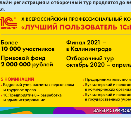
лайн-регистрация и отборочный тур продлятся до в
да.