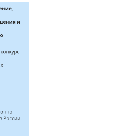
ение,
бщения и
ию
 конкурс
их
ионно
в России.