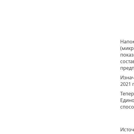
Напом
(микр
показ
соста
предп
Изнач
2021 
Тепер
Едино
спосо
Исто