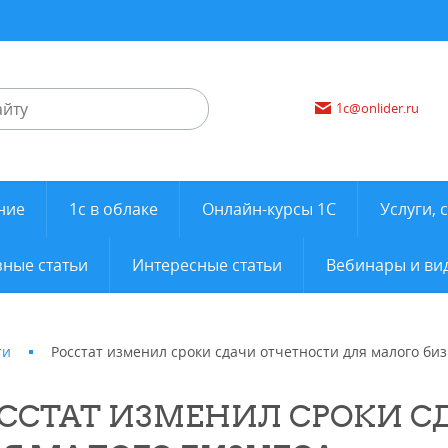
1c@onlider.ru
ние
1с в облаке
Онлайн-курсы 1С
Услуги, 
ные статьи
Интересные статьи
Вебинары и ви
ти
Росстат изменил сроки сдачи отчетности для малого би
ССТАТ ИЗМЕНИЛ СРОКИ С