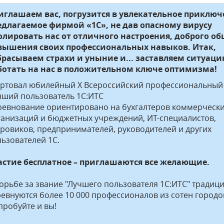
иглашаем вас, погрузится в увлекательное приключ
едлагаемое фирмой «1С», не дав опасному вирусу
олировать нас от отличного настроения, доброго о
вышения своих профессиональных навыков. Итак,
брасываем страхи и уныние и... заставляем ситуац
ботать на нас в положительном ключе оптимизма!
артовал юбилейный X Всероссийский профессиональный
чший пользователь 1С:ИТС
ревнование ориентировано на бухгалтеров коммерческ
ганизаций и бюджетных учреждений, ИТ-специалистов,
ровиков, предпринимателей, руководителей и других
ьзователей 1С.
астие бесплатное – приглашаются все желающие.
орьбе за звание "Лучшего пользователя 1С:ИТС" традиц
евнуются более 10 000 профессионалов из сотен городо
пробуйте и вы!