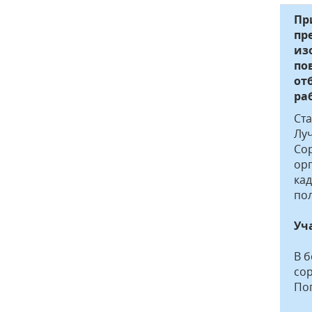
Пр
пр
из
по
от
ра
Ст
Лу
Со
ор
кад
пол
Уч
В б
сор
По