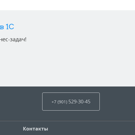
в 1C
ес-задач!
529-30-45
+7 (901
)
Контакты