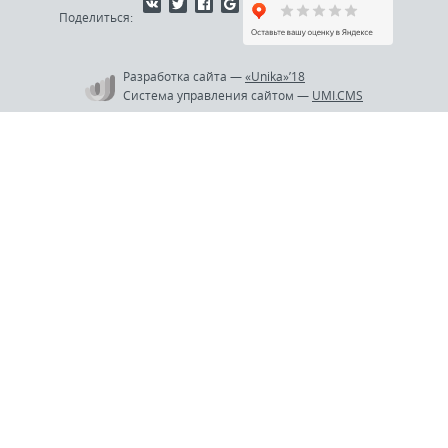
Поделиться:
Разработка сайта
—
«Unika»’18
Система управления сайтом
—
UMI.CMS