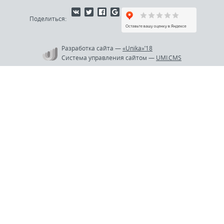
Поделиться:
Разработка сайта
—
«Unika»’18
Система управления сайтом
—
UMI.CMS