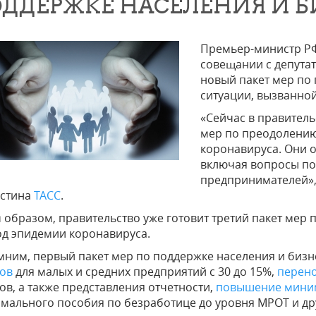
ДДЕРЖКЕ НАСЕЛЕНИЯ И Б
Премьер-министр Р
совещании с депутат
новый пакет мер по 
ситуации, вызванно
«Сейчас в правитель
мер по преодолению
коронавируса. Они 
включая вопросы по
предпринимателей»,
стина
ТАСС
.
 образом, правительство уже готовит третий пакет мер 
д эпидемии коронавируса.
ним, первый пакет мер по поддержке населения и биз
ов
для малых и средних предприятий с 30 до 15%,
перено
ов, а также представления отчетности,
повышение миним
мального пособия по безработице до уровня МРОТ и др