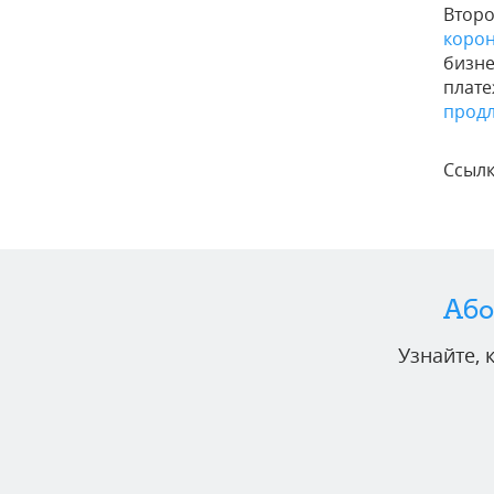
Второ
коро
бизне
плате
прод
Ссылк
Або
Узнайте,