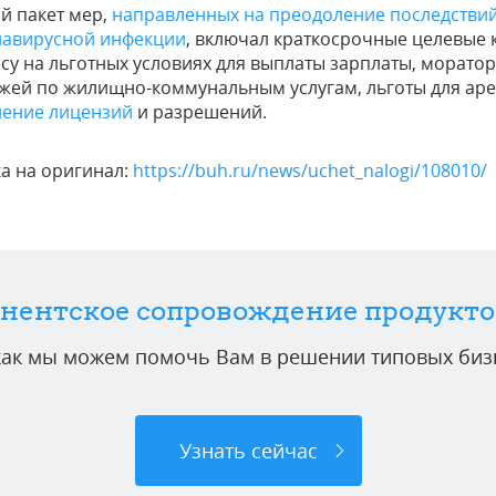
й пакет мер,
направленных на преодоление последстви
навирусной инфекции
, включал краткосрочные целевые 
су на льготных условиях для выплаты зарплаты, морато
жей по жилищно-коммунальным услугам, льготы для аре
ление лицензий
и разрешений.
а на оригинал:
https://buh.ru/news/uchet_nalogi/108010/
нентское сопровождение продукто
 как мы можем помочь Вам в решении типовых бизн
Узнать сейчас