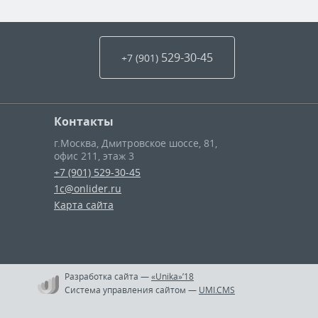
529-30-45
+7 (901
)
Контакты
г.Москва
,
Дмитровское шоссе, 81,
офис 211, этаж 3
+7 (901) 529-30-45
1c@onlider.ru
Карта сайта
Разработка сайта
—
«Unika»’18
Система управления сайтом
—
UMI.CMS