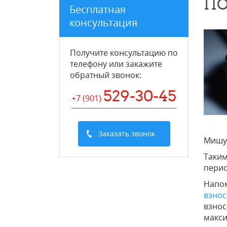
ПО
Бесплатная
консультация
Получите консультацию по
телефону или закажите
обратный звонок
:
529-30-45
+7 (901
)
Заказать звонок
Мишу
Таким
перио
Напом
взнос
взнос
макси