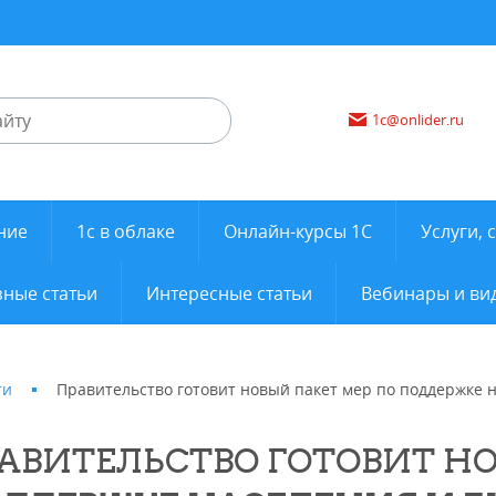
1c@onlider.ru
ние
1с в облаке
Онлайн-курсы 1С
Услуги, 
ные статьи
Интересные статьи
Вебинары и ви
ти
Правительство готовит новый пакет мер по поддержке 
АВИТЕЛЬСТВО ГОТОВИТ НО