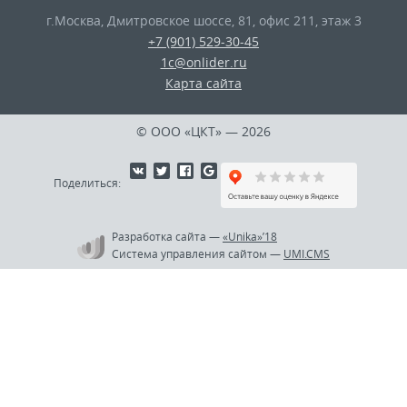
г.Москва
,
Дмитровское шоссе, 81, офис 211, этаж 3
+7 (901) 529-30-45
1c@onlider.ru
Карта сайта
© ООО «ЦКТ»
— 2026
Поделиться:
Разработка сайта
—
«Unika»’18
Система управления сайтом
—
UMI.CMS