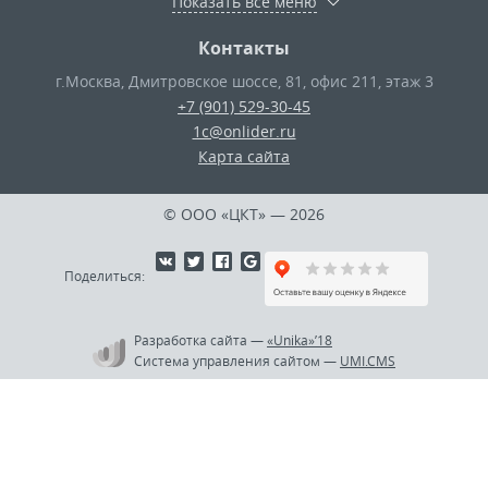
Показать все меню
Контакты
г.Москва
,
Дмитровское шоссе, 81, офис 211, этаж 3
+7 (901) 529-30-45
1c@onlider.ru
Карта сайта
© ООО «ЦКТ»
— 2026
Поделиться:
Разработка сайта
—
«Unika»’18
Система управления сайтом
—
UMI.CMS