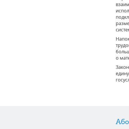
взаим
испол
подкл
разме
систе
Напом
трудо
больш
о мат
Закон
едину
госусл
Або