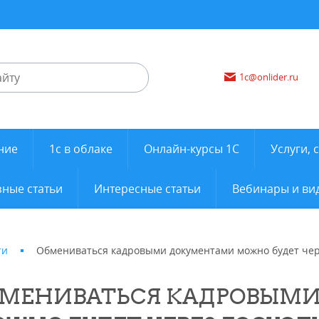
1c@onlider.ru
ние
1с в облаке
Онлайн-курсы 1С
Услуги, 
ные статьи
Интересные статьи
Вебинары и ви
ти
Обмениваться кадровыми документами можно будет чер
МЕНИВАТЬСЯ КАДРОВЫМ