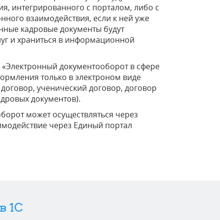
я, интегрированного с порталом, либо с
ного взаимодействия, если к ней уже
нные кадровые документы будут
луг и храниться в информационной
.1 «Электронный документооборот в сфере
ормления только в электроном виде
 договор, ученический договор, договор
адровых документов).
оборот может осуществляться через
имодействие через Единый портал
в 1C