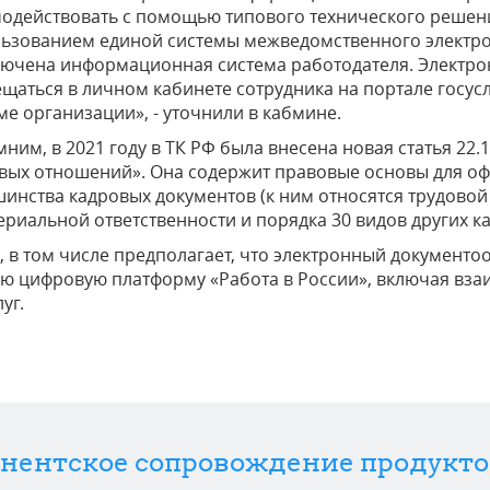
одействовать с помощью типового технического решени
ьзованием единой системы межведомственного электрон
ючена информационная система работодателя. Электро
щаться в личном кабинете сотрудника на портале госус
ме организации», - уточнили в кабмине.
ним, в 2021 году в ТК РФ была внесена новая статья 22
вых отношений». Она содержит правовые основы для оф
инства кадровых документов (к ним относятся трудовой
ериальной ответственности и порядка 30 видов других к
, в том числе предполагает, что электронный документо
ю цифровую платформу «Работа в России», включая вза
уг.
нентское сопровождение продукто