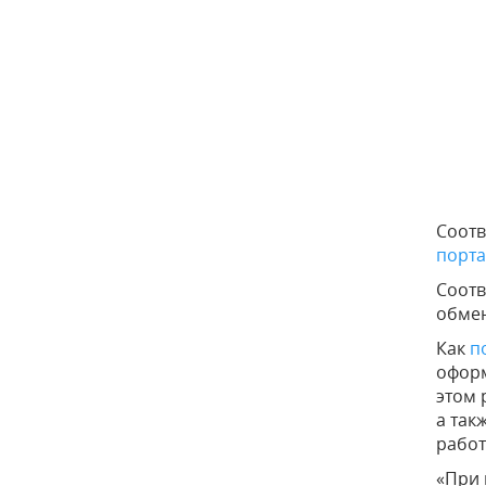
Соотв
порта
Соотв
обмен
Как
п
оформ
этом 
а так
работ
«При 