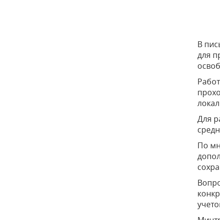
В пис
для п
освоб
Работ
прохо
локал
Для р
средн
По мн
допол
сохра
Вопро
конкр
учето
Минтр