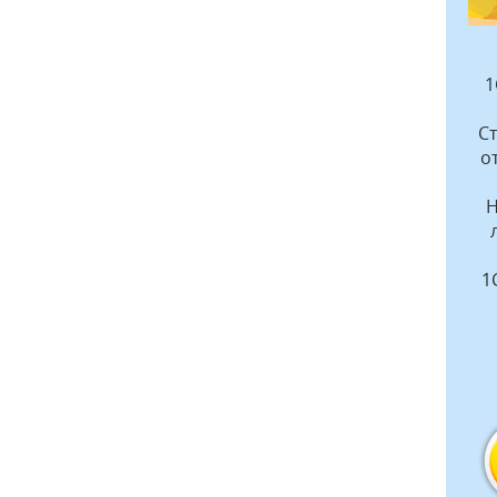
1
С
о
Н
1