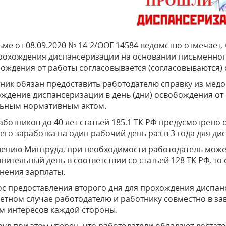
ьме от 08.09.2020 № 14-2/ООГ-14584 ведомство отмечает
рохождения диспансеризации на основании письменного
ождения от работы согласовывается (согласовываются) 
ник обязан предоставить работодателю справку из ме
ждение диспансеризации в день (дни) освобождения от 
ьным нормативным актом.
аботников до 40 лет статьей 185.1 ТК РФ предусмотрено
его заработка на один рабочий день раз в 3 года для ди
ению Минтруда, при необходимости работодатель може
нительный день в соответствии со статьей 128 ТК РФ, то
нения зарплаты.
с предоставления второго дня для прохождения диспан
етном случае работодателю и работнику совместно в за
м интересов каждой стороны.
уд при этом уверен, что работодатели обладают доста