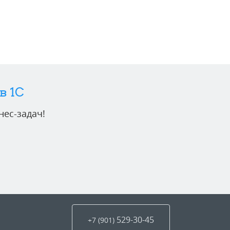
в 1C
ес-задач!
529-30-45
+7 (901
)