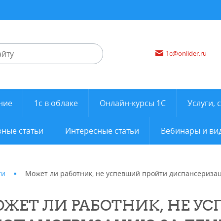
1c@onlider.ru
ние
1с в облаке
Онлайн-курсы 1С
Услуги, 
ные статьи
Интересные статьи
Вебинары и ви
ти
Может ли работник, не успевший пройти диспансеризац
ЖЕТ ЛИ РАБОТНИК, НЕ У