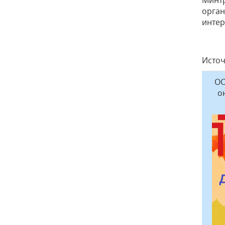
орган
интер
Исто
ОО
о