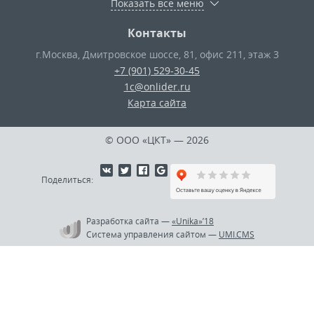
Показать все меню
Контакты
г.Москва
,
Дмитровское шоссе, 81, офис 211, этаж 3
+7 (901) 529-30-45
1c@onlider.ru
Карта сайта
© ООО «ЦКТ»
— 2026
Поделиться:
Разработка сайта
—
«Unika»’18
Система управления сайтом
—
UMI.CMS