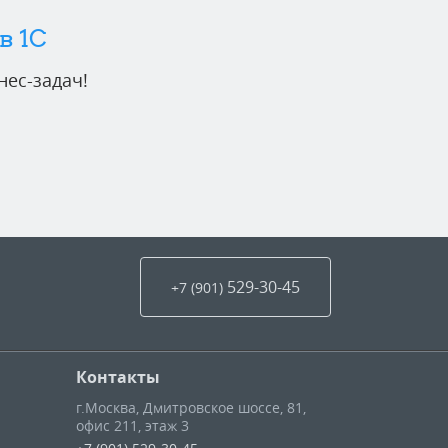
в 1C
ес-задач!
529-30-45
+7 (901
)
Контакты
г.Москва
,
Дмитровское шоссе, 81,
офис 211, этаж 3