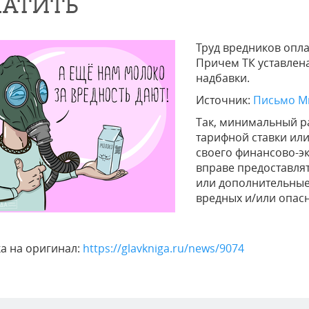
АТИТЬ
Труд вредников опл
Причем ТК уставлен
надбавки.
Источник:
Письмо Ми
Так, минимальный р
тарифной ставки или
своего финансово-э
вправе предоставл
или дополнительные
вредных и/или опасн
а на оригинал:
https://glavkniga.ru/news/9074