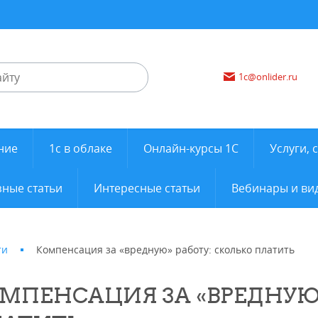
1c@onlider.ru
ние
1с в облаке
Онлайн-курсы 1С
Услуги, 
ные статьи
Интересные статьи
Вебинары и ви
ти
Компенсация за «вредную» работу: сколько платить
МПЕНСАЦИЯ ЗА «ВРЕДНУЮ»