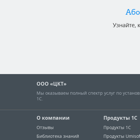
Або
Узнайте,
ООО «ЦКТ»
Мы оказываем полный спектр услуг по устано
1С.
О компании
Продукты 1С
Отзывы
Продукты 1С
Библиотека знаний
Продукты Umisof