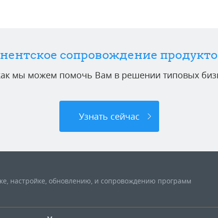
нентское сопровождение продукто
 как мы можем помочь Вам в решении типовых бизн
Узнать сейчас
вке, настройке, обновлению, и сопровождению программ