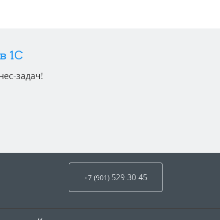
в 1C
ес-задач!
529-30-45
+7 (901
)