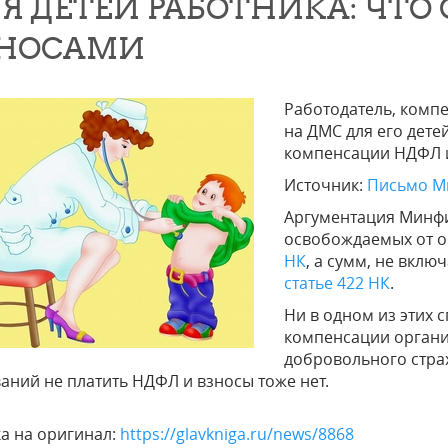
Я ДЕТЕЙ РАБОТНИКА: ЧТО 
ЗНОСАМИ
Работодатель, комп
на ДМС для его дете
компенсации НДФЛ и
Источник:
Письмо Ми
Аргументация Минфи
освобождаемых от о
НК
, а сумм, не вклю
статье 422 НК
.
Ни в одном из этих с
компенсации органи
добровольного страх
аний не платить НДФЛ и взносы тоже нет.
а на оригинал:
https://glavkniga.ru/news/8868