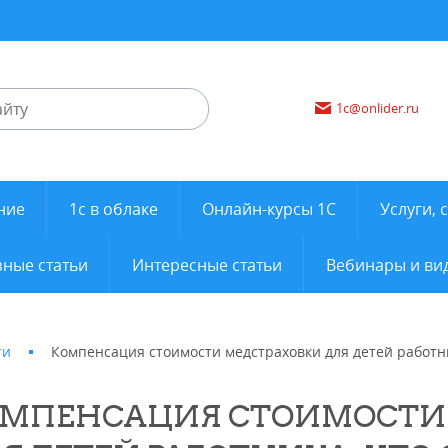
1c@onlider.ru
ние
1с в облаке
Онлайн-курсы 1С
Услуги, 
ные статьи
Интересные статьи
Вебинары и ви
ти
Компенсация стоимости медстраховки для детей работн
МПЕНСАЦИЯ СТОИМОСТИ