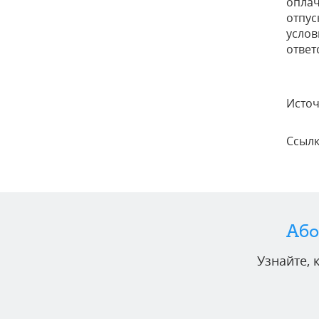
оплач
отпус
услов
ответ
Исто
Ссылк
Або
Узнайте,