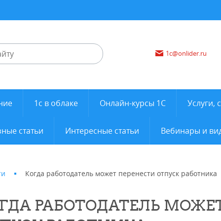
1c@onlider.ru
ние
1с в облаке
Онлайн-курсы 1С
Услуги, 
ные статьи
Интересные статьи
Вебинары и ви
ти
Когда работодатель может перенести отпуск работника
ГДА РАБОТОДАТЕЛЬ МОЖЕ