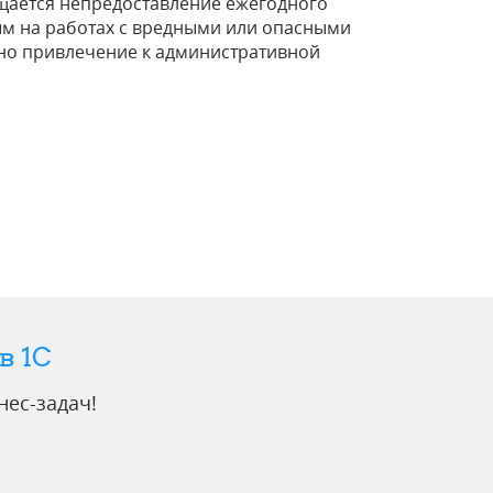
ещается непредоставление ежегодного
тым на работах с вредными или опасными
но привлечение к административной
в 1C
ес-задач!