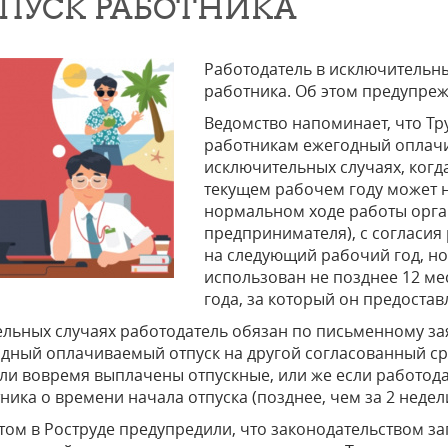
ПУСК РАБОТНИКА
Работодатель в исключительны
работника. Об этом предупреж
Ведомство напоминает, что Тр
работникам ежегодный оплачи
исключительных случаях, когд
текущем рабочем году может 
нормальном ходе работы орга
предпринимателя), с согласия
на следующий рабочий год, но
использован не позднее 12 ме
года, за который он предостав
ельных случаях работодатель обязан по письменному з
дный оплачиваемый отпуск на другой согласованный сро
ли вовремя выплачены отпускные, или же если работод
ника о времени начала отпуска (позднее, чем за 2 недели
том в Роструде предупредили, что законодательством з