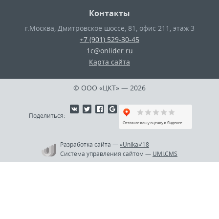
Контакты
г.Москва
,
Дмитровское шоссе, 81, офис 211, этаж 3
+7 (901) 529-30-45
1c@onlider.ru
Карта сайта
© ООО «ЦКТ»
— 2026
Поделиться:
Разработка сайта
—
«Unika»’18
Система управления сайтом
—
UMI.CMS