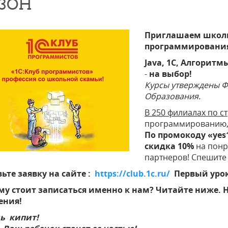
ЗОН
Приглашаем школьн
программирования
Java, 1C, Алгоритм
-
на выбор
!
Курсы утверждены Ф
Образования.
В 250 филиалах по с
программированию, 
По промокоду «ye
скидка 10%
на понр
партнеров! Спешите 
ьте заявку на сайте :
https://club.1c.ru/
Первый урок 
му стоит записаться именно к нам? Читайте ниже. 
ения!
ь кипит!