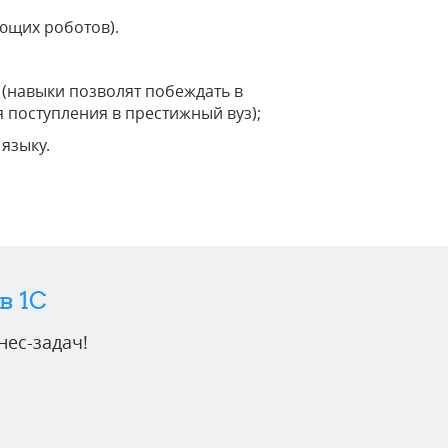
ющих роботов).
 (навыки позволят побеждать в
поступления в престижный вуз);
языку.
в 1C
ес-задач!