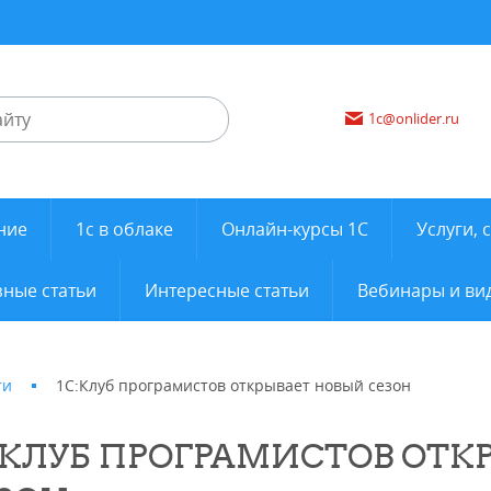
1c@onlider.ru
ние
1с в облаке
Онлайн-курсы 1С
Услуги, 
ные статьи
Интересные статьи
Вебинары и ви
ти
1С:Клуб програмистов открывает новый сезон
:КЛУБ ПРОГРАМИСТОВ ОТК