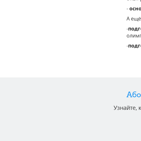
-
осн
А ещё
-
подг
олимп
-
подг
Або
Узнайте,