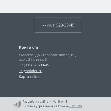
529-30-45
+7 (901
)
Контакты
г.Москва
,
Дмитровское шоссе, 81,
офис 211, этаж 3
+7 (901) 529-30-45
1c@onlider.ru
Карта сайта
Разработка сайта
—
«Unika»’18
Система управления сайтом
—
UMI.CMS