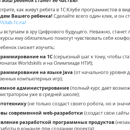
 Ваш ребенок станет ее частью!
трите, как живут ребята в 1С:Клубе программистов в ви
дем Вашего ребенка!
Сделайте всего один клик, и он с
//club.1c.ru/
ы вступаем в эру Цифрового будущего. Неважно, станет
курсы ему обязательно помогут чувствовать себя комфо
ебенок сможет изучить:
граммирование на 1С
(серьезный шаг к тому, чтобы ст
онатах Worldskills и на Олимпиаде НТИ);
граммирование на языке Java
(от начального уровня д
венных компьютерных игр);
темное администрирование
(полный курс даёт возмо
истратором уже в средней школе);
ототехнику
(не только создаст своего робота, но и знач
овы современной web-разработки
(создаст свои сайты
авление разработкой программных продуктов
(неза
работы в команде при создании проекта);