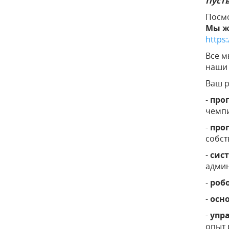
Пусть
Посмо
Мы ж
https:
Все м
наши 
Ваш р
-
про
чемпи
-
про
собст
-
сис
админ
-
роб
-
осн
-
упр
опыт 