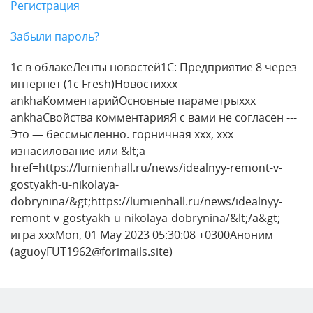
Регистрация
Забыли пароль?
1с в облакеЛенты новостей1С: Предприятие 8 через
интернет (1c Fresh)Новостиxxx
ankhaКомментарийОсновные параметрыxxx
ankhaСвойства комментарияЯ с вами не согласен ---
Это — бессмысленно. горничная xxx, xxx
изнасилование или &lt;a
href=https://lumienhall.ru/news/idealnyy-remont-v-
gostyakh-u-nikolaya-
dobrynina/&gt;https://lumienhall.ru/news/idealnyy-
remont-v-gostyakh-u-nikolaya-dobrynina/&lt;/a&gt;
игра xxxMon, 01 May 2023 05:30:08 +0300Аноним
(aguoyFUT1962@forimails.site)