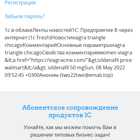
Регистрация
Забыли пароль?
1с в облакеЛенты новостей1С: Предприятие 8 через
интернет (1c Fresh)Новостиviagra triangle
chicagoКомментарийОсновные параметрыviagra
triangle chicagoСвойства комментарияwomen viagra
&lt;a href="https://viagracine.com/"&gt;sildenafil price
walmart&lt;/a&gt; sildenafil 50 mgSun, 08 May 2022
09:52:45 +0300Аноним (two22two@emali.top)
Абонентское сопровождение
продуктов 1C
Узнайте, как мы можем помочь Вам в
решении типовых бизнес-задач!