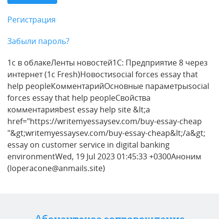
Регистрация
Забыли пароль?
1с в облакеЛенты новостей1С: Предприятие 8 через
интернет (1c Fresh)Новостиsocial forces essay that
help peopleКомментарийОсновные параметрыsocial
forces essay that help peopleСвойства
комментарияbest essay help site &lt;a
href="https://writemyessaysev.com/buy-essay-cheap
"&gt;writemyessaysev.com/buy-essay-cheap&lt;/a&gt;
essay on customer service in digital banking
environmentWed, 19 Jul 2023 01:45:33 +0300Аноним
(loperacone@anmails.site)
Абонентское сопровождение