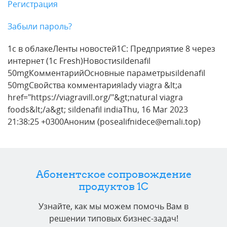
Регистрация
Забыли пароль?
1с в облакеЛенты новостей1С: Предприятие 8 через
интернет (1c Fresh)Новостиsildenafil
50mgКомментарийОсновные параметрыsildenafil
50mgСвойства комментарияlady viagra &lt;a
href="https://viagravill.org/"&gt;natural viagra
foods&lt;/a&gt; sildenafil indiaThu, 16 Mar 2023
21:38:25 +0300Аноним (posealifnidece@emali.top)
Абонентское сопровождение
продуктов 1C
Узнайте, как мы можем помочь Вам в
решении типовых бизнес-задач!