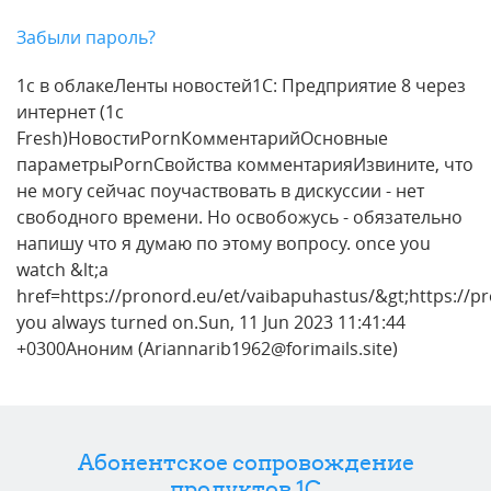
Забыли пароль?
1с в облакеЛенты новостей1С: Предприятие 8 через
интернет (1c
Fresh)НовостиPornКомментарийОсновные
параметрыPornСвойства комментарияИзвините, что
не могу сейчас поучаствовать в дискуссии - нет
свободного времени. Но освобожусь - обязательно
напишу что я думаю по этому вопросу. once you
watch &lt;a
href=https://pronord.eu/et/vaibapuhastus/&gt;https://pr
you always turned on.Sun, 11 Jun 2023 11:41:44
+0300Аноним (Ariannarib1962@forimails.site)
Абонентское сопровождение
продуктов 1C