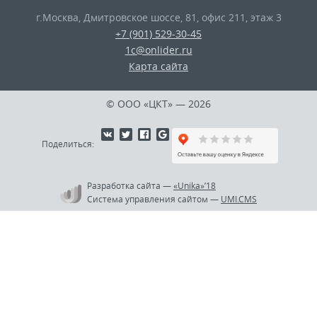
г.Москва
,
Дмитровское шоссе, 81, офис 211, этаж 3
+7 (901) 529-30-45
1c@onlider.ru
Карта сайта
© ООО «ЦКТ»
— 2026
Поделиться:
Разработка сайта
—
«Unika»’18
Система управления сайтом
—
UMI.CMS