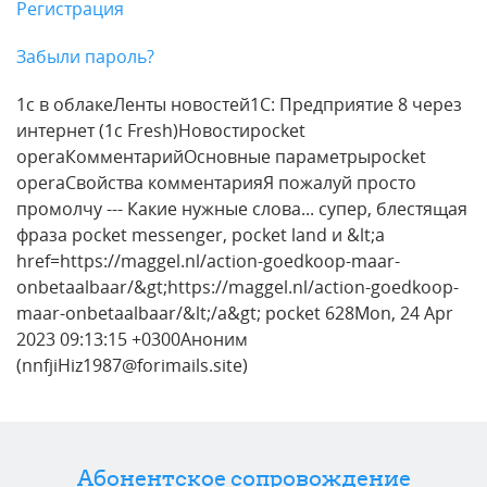
Регистрация
Забыли пароль?
1с в облакеЛенты новостей1С: Предприятие 8 через
интернет (1c Fresh)Новостиpocket
operaКомментарийОсновные параметрыpocket
operaСвойства комментарияЯ пожалуй просто
промолчу --- Какие нужные слова... супер, блестящая
фраза pocket messenger, pocket land и &lt;a
href=https://maggel.nl/action-goedkoop-maar-
onbetaalbaar/&gt;https://maggel.nl/action-goedkoop-
maar-onbetaalbaar/&lt;/a&gt; pocket 628Mon, 24 Apr
2023 09:13:15 +0300Аноним
(nnfjiHiz1987@forimails.site)
Абонентское сопровождение