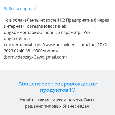
Забыли пароль?
1с в облакеЛенты новостей1С: Предприятие 8 через
интернет (1c Fresh)НовостиPek
dugКомментарийОсновные параметрыPek
dugСвойства
комментарияhttps://www.bornvideos.com/Tue, 10 Oct
2023 02:40:58 +0300Аноним
(bornvideozayxGaw@gmail.com)
Абонентское сопровождение
продуктов 1C
Узнайте, как мы можем помочь Вам в
решении типовых бизнес-задач!