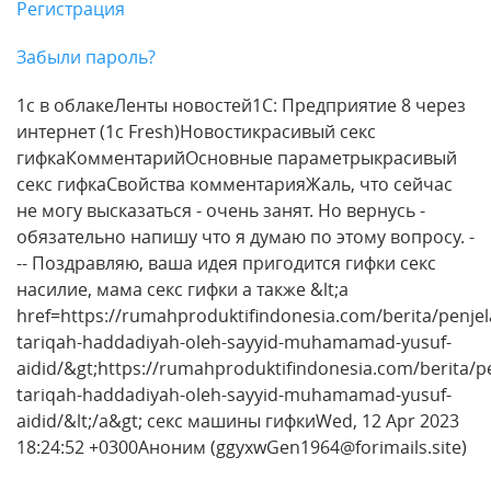
Регистрация
Забыли пароль?
1с в облакеЛенты новостей1С: Предприятие 8 через
интернет (1c Fresh)Новостикрасивый секс
гифкаКомментарийОсновные параметрыкрасивый
секс гифкаСвойства комментарияЖаль, что сейчас
не могу высказаться - очень занят. Но вернусь -
обязательно напишу что я думаю по этому вопросу. -
-- Поздравляю, ваша идея пригодится гифки секс
насилие, мама секс гифки а также &lt;a
href=https://rumahproduktifindonesia.com/berita/penjel
tariqah-haddadiyah-oleh-sayyid-muhamamad-yusuf-
aidid/&gt;https://rumahproduktifindonesia.com/berita/p
tariqah-haddadiyah-oleh-sayyid-muhamamad-yusuf-
aidid/&lt;/a&gt; секс машины гифкиWed, 12 Apr 2023
18:24:52 +0300Аноним (ggyxwGen1964@forimails.site)