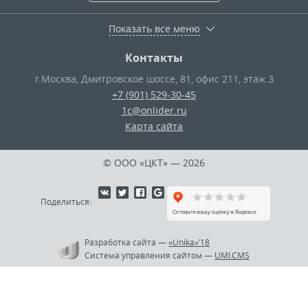
Показать все меню
Контакты
г.Москва
,
Дмитровское шоссе, 81, офис 211, этаж 3
+7 (901) 529-30-45
1c@onlider.ru
Карта сайта
© ООО «ЦКТ»
— 2026
Поделиться:
Разработка сайта
—
«Unika»’18
Система управления сайтом
—
UMI.CMS