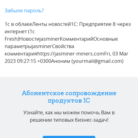
Забыли пароль?
1с в облакеЛенты новостей1С: Предприятие 8 через
интернет (1c
Fresh)НовостиjasminerКомментарийОсновные
параметрыjasminerСвойства
комментарияhttps://jasminer-miners.comFri, 03 Mar
2023 09:27:15 +0300Аноним (yourmail@gmail.com)
Абонентское сопровождение
продуктов 1C
Узнайте, как мы можем помочь Вам в
решении типовых бизнес-задач!