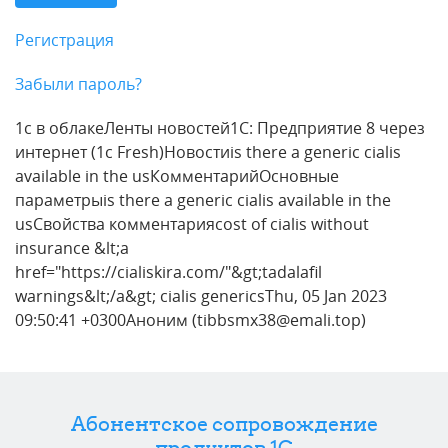
Регистрация
Забыли пароль?
1с в облакеЛенты новостей1С: Предприятие 8 через
интернет (1c Fresh)Новостиis there a generic cialis
available in the usКомментарийОсновные
параметрыis there a generic cialis available in the
usСвойства комментарияcost of cialis without
insurance &lt;a
href="https://cialiskira.com/"&gt;tadalafil
warnings&lt;/a&gt; cialis genericsThu, 05 Jan 2023
09:50:41 +0300Аноним (tibbsmx38@emali.top)
Абонентское сопровождение
продуктов 1C