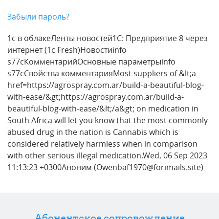
Забыли пароль?
1с в облакеЛенты новостей1С: Предприятие 8 через
интернет (1c Fresh)Новостиinfo
s77cКомментарийОсновные параметрыinfo
s77cСвойства комментарияMost suppliers of &lt;a
href=https://agrospray.com.ar/build-a-beautiful-blog-
with-ease/&gt;https://agrospray.com.ar/build-a-
beautiful-blog-with-ease/&lt;/a&gt; on medication in
South Africa will let you know that the most commonly
abused drug in the nation is Cannabis which is
considered relatively harmless when in comparison
with other serious illegal medication.Wed, 06 Sep 2023
11:13:23 +0300Аноним (Owenbaf1970@forimails.site)
Абонентское сопровождение