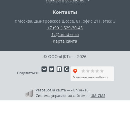
Контакты
г.Москва
,
Дмитровское шоссе, 81, офис 211, этаж 3
+7 (901) 529-30-45
1c@onlider.ru
Карта сайта
© ООО «ЦКТ»
— 2026
Поделиться:
Разработка сайта
—
«Unika»’18
Система управления сайтом
—
UMI.CMS