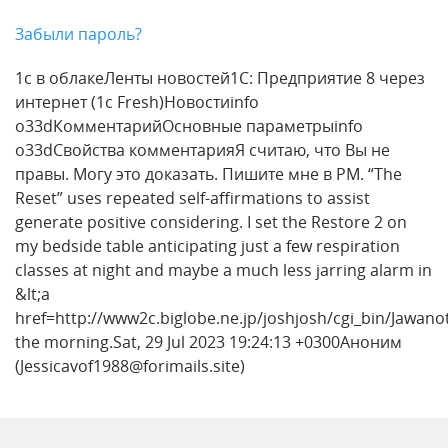
Забыли пароль?
1с в облакеЛенты новостей1С: Предприятие 8 через
интернет (1c Fresh)Новостиinfo
o33dКомментарийОсновные параметрыinfo
o33dСвойства комментарияЯ считаю, что Вы не
правы. Могу это доказать. Пишите мне в PM. “The
Reset” uses repeated self-affirmations to assist
generate positive considering. I set the Restore 2 on
my bedside table anticipating just a few respiration
classes at night and maybe a much less jarring alarm in
&lt;a
href=http://www2c.biglobe.ne.jp/joshjosh/cgi_bin/Jawano
the morning.Sat, 29 Jul 2023 19:24:13 +0300Аноним
(Jessicavof1988@forimails.site)