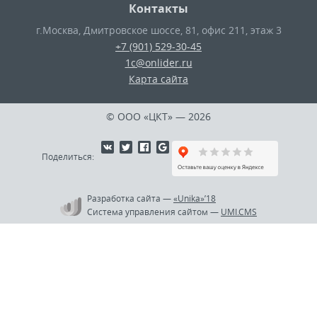
Контакты
г.Москва
,
Дмитровское шоссе, 81, офис 211, этаж 3
+7 (901) 529-30-45
1c@onlider.ru
Карта сайта
© ООО «ЦКТ»
— 2026
Поделиться:
Разработка сайта
—
«Unika»’18
Система управления сайтом
—
UMI.CMS