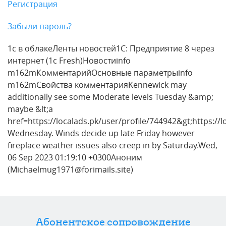
Регистрация
Забыли пароль?
1с в облакеЛенты новостей1С: Предприятие 8 через
интернет (1c Fresh)Новостиinfo
m162mКомментарийОсновные параметрыinfo
m162mСвойства комментарияKennewick may
additionally see some Moderate levels Tuesday &amp;
maybe &lt;a
href=https://localads.pk/user/profile/744942&gt;https://l
Wednesday. Winds decide up late Friday however
fireplace weather issues also creep in by Saturday.Wed,
06 Sep 2023 01:19:10 +0300Аноним
(Michaelmug1971@forimails.site)
Абонентское сопровождение