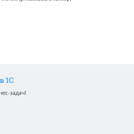
в 1C
ес-задач!