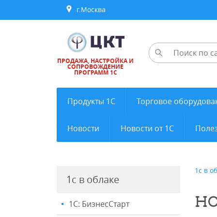
г.Москва
ПРОДАЖА, НАСТРОЙКА И
СОПРОВОЖДЕНИЕ
ПРОГРАММ 1С
Продукты 1С
Торговое оборудова
Новости
Новости от 1С
Полез
1с в о
1с в облаке
HO
1С: БизнесСтарт