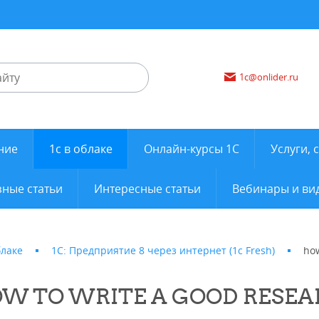
1c@onlider.ru
ние
1с в облаке
Онлайн-курсы 1С
Услуги, 
ные статьи
Интересные статьи
Вебинары и ви
блаке
1С: Предприятие 8 через интернет (1c Fresh)
how
W TO WRITE A GOOD RESEA