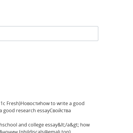
1c Fresh)Новостиhow to write a good
 good research essayСвойства
hschool and college essay&lt;/a&gt; how
0Аноним (phildiscals@emali.top)