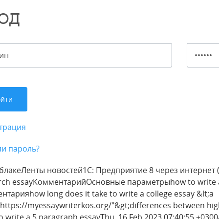
ОД
трация
и пароль?
облакеЛенты новостей1С: Предприятие 8 через интернет (
rch essayКомментарийОсновные параметрыhow to write a
тарияhow long does it take to write a college essay &lt;a
"https://myessaywriterkos.org/"&gt;differences between hig
to write a 5 paragraph essayThu, 16 Feb 2023 07:40:55 +030