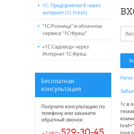
1С: Предприятие 8 через
ВХ
интернет (1c Fresh)
"1C:Розница" в облачном
сервисе "1С:Фреш"
«1С:Садовод» через
Интернет 1С:Фреш
Регис
Бесплатная
консультация
Забыл
1с в 
Получите консультацию по
resea
телефону или закажите
коммен
обратный звонок
:
href=
529-30-45
long 
+7 (901
)