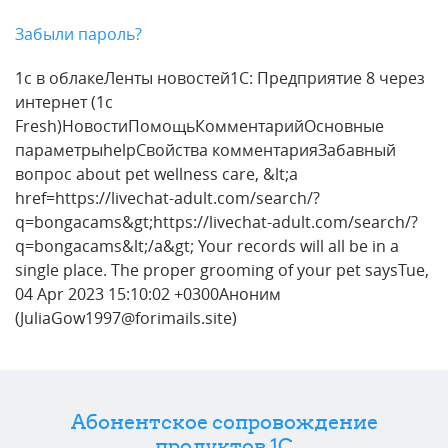
Забыли пароль?
1с в облакеЛенты новостей1С: Предприятие 8 через
интернет (1c
Fresh)НовостиПомощьКомментарийОсновные
параметрыhelpСвойства комментарияЗабавный
вопрос about pet wellness care, &lt;a
href=https://livechat-adult.com/search/?
q=bongacams&gt;https://livechat-adult.com/search/?
q=bongacams&lt;/a&gt; Your records will all be in a
single place. The proper grooming of your pet saysTue,
04 Apr 2023 15:10:02 +0300Аноним
(JuliaGow1997@forimails.site)
Абонентское сопровождение
продуктов 1C