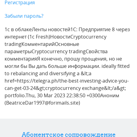
Регистрация
Забыли пароль?
1с в облакеЛенты новостей1С: Предприятие 8 через
интернет (1c Fresh)НовостиCryptocurrency
tradingКомментарийОсновные
параметрыCryptocurrency tradingСвойства
комментарияЯ конечно, прошу прощения, но не
могли бы Вы дать больше информации. ideally fitted
to rebalancing and diversifying a &lt;a
href=https://telegra.ph/the-best-investing-advice-you-
can-get-03-24&gt;cryptocurrency exchange&lt;/a&gt;
portfolio.Thu, 30 Mar 2023 22:38:50 +0300Аноним
(BeatriceDar1997@forimails.site)
Абонентское сопровождение