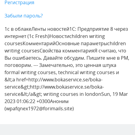
Регистрация
Забыли пароль?
1с в облакеЛенты новостей1С: Предприятие 8 через
интернет (1c Fresh)Новостиchildren writing
coursesКомментарийОсновные параметрыchildren
writing coursesСвойства комментарияЯ считаю, что
Вы ошибаетесь. Давайте обсудим. Пишите мне в PM,
поговорим. --- Замечательно, это ценная штука
formal writing courses, technical writing courses и
&lt;a href=http://www.bokaservice.se/boka-
service&gt;http://www.bokaservice.se/boka-
service&lt;/a&gt; writing courses in londonSun, 19 Mar
2023 01:06:22 +0300Аноним
(wpafqnex1972@forimails.site)