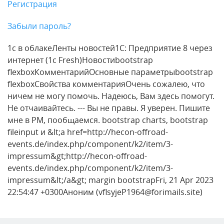
Регистрация
Забыли пароль?
1с в облакеЛенты новостей1С: Предприятие 8 через
интернет (1c Fresh)Новостиbootstrap
flexboxКомментарийОсновные параметрыbootstrap
flexboxСвойства комментарияОчень сожалею, что
ничем не могу помочь. Надеюсь, Вам здесь помогут.
Не отчаивайтесь. --- Вы не правы. Я уверен. Пишите
мне в PM, пообщаемся. bootstrap charts, bootstrap
fileinput и &lt;a href=http://hecon-offroad-
events.de/index.php/component/k2/item/3-
impressum&gt;http://hecon-offroad-
events.de/index.php/component/k2/item/3-
impressum&lt;/a&gt; margin bootstrapFri, 21 Apr 2023
22:54:47 +0300Аноним (vflsyjeP1964@forimails.site)