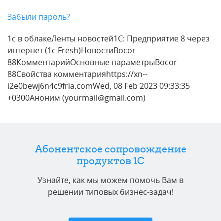
Забыли пароль?
1с в облакеЛенты новостей1С: Предприятие 8 через
интернет (1c Fresh)НовостиBocor
88КомментарийОсновные параметрыBocor
88Свойства комментарияhttps://xn--
i2e0bewj6n4c9fria.comWed, 08 Feb 2023 09:33:35
+0300Аноним (yourmail@gmail.com)
Абонентское сопровождение
продуктов 1C
Узнайте, как мы можем помочь Вам в
решении типовых бизнес-задач!