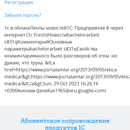
Регистрация
Забыли пароль?
1с в облакеЛенты новостей1С: Предприятие 8 через
интернет (1c Fresh)Новостиbachelorarbeit
s831qКомментарийОсновные
параметрыbachelorarbeit s831qСвойства
комментариямного было разговоров об этом. но
думаю, что труха. &lt;a
href=https://www.portalamlar.org/2013/09/05/etica-
medica/&gt;https://www.portalamlar.org/2013/09/05/etic
medica/&lt;/a&gt;Sun, 29 Oct 2023 16:26:16
+0300Аноним (JaneKax1965@xru.goaglie.com)
Абонентское сопровождение
продуктов 1C